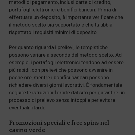
metodi di pagamento, inclusi carte di credito,
portafogli elettronici e bonifici bancari. Prima di
effettuare un deposito, è importante verificare che
il metodo scelto sia supportato e che tu abbia
rispettato i requisiti minimi di deposito.
Per quanto riguarda i prelievi, le tempistiche
possono variare a seconda del metodo scelto. Ad
esempio, i portafogli elettronici tendono ad essere
più rapidi, con prelievi che possono avvenire in
poche ore, mentre i bonifici bancari possono
richiedere diversi giorni lavorativi. È fondamentale
seguire le istruzioni fornite dal sito per garantire un
processo di prelievo senza intoppi e per evitare
eventuali ritardi.
Promozioni speciali e free spins nel
casino verde