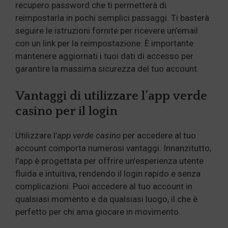
recupero password che ti permetterà di
reimpostarla in pochi semplici passaggi. Ti basterà
seguire le istruzioni fornite per ricevere un’email
con un link per la reimpostazione. È importante
mantenere aggiornati i tuoi dati di accesso per
garantire la massima sicurezza del tuo account.
Vantaggi di utilizzare l’app verde
casino per il login
Utilizzare l’
app verde casino
per accedere al tuo
account comporta numerosi vantaggi. Innanzitutto,
l’app è progettata per offrire un’esperienza utente
fluida e intuitiva, rendendo il login rapido e senza
complicazioni. Puoi accedere al tuo account in
qualsiasi momento e da qualsiasi luogo, il che è
perfetto per chi ama giocare in movimento.