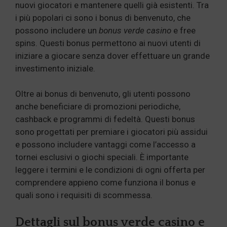
nuovi giocatori e mantenere quelli già esistenti. Tra
i più popolari ci sono i bonus di benvenuto, che
possono includere un
bonus verde casino
e free
spins. Questi bonus permettono ai nuovi utenti di
iniziare a giocare senza dover effettuare un grande
investimento iniziale.
Oltre ai bonus di benvenuto, gli utenti possono
anche beneficiare di promozioni periodiche,
cashback e programmi di fedeltà. Questi bonus
sono progettati per premiare i giocatori più assidui
e possono includere vantaggi come l’accesso a
tornei esclusivi o giochi speciali. È importante
leggere i termini e le condizioni di ogni offerta per
comprendere appieno come funziona il bonus e
quali sono i requisiti di scommessa.
Dettagli sul bonus verde casino e