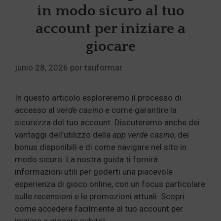
in modo sicuro al tuo
account per iniziare a
giocare
junio 28, 2026
por
tauformar
In questo articolo esploreremo il processo di
accesso al
verde casino
e come garantire la
sicurezza del tuo account. Discuteremo anche dei
vantaggi dell’utilizzo della
app verde casino
, dei
bonus disponibili e di come navigare nel sito in
modo sicuro. La nostra guida ti fornirà
informazioni utili per goderti una piacevole
esperienza di gioco online, con un focus particolare
sulle recensioni e le promozioni attuali. Scopri
come accedere facilmente al tuo account per
iniziare a giocare subito!