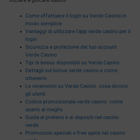
Come effettuare il login su Verde Casino in
modo semplice
Vantaggi di utilizzare l’app verde casino per il
login
Sicurezza e protezione del tuo account
Verde Casino
Tipi di bonus disponibili su Verde Casino
Dettagli sul bonus verde casino e come
ottenerlo
Le recensioni su Verde Casino: cosa dicono
gli utenti
Codice promozionale verde casino: come
usarlo al meglio
Guida al prelievo e ai depositi nel casino
verde
Promozioni speciali e free spins nel casino