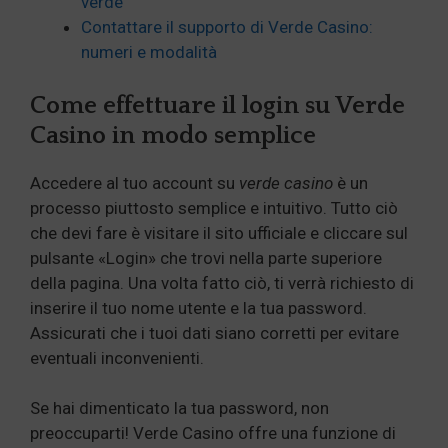
verde
Contattare il supporto di Verde Casino:
numeri e modalità
Come effettuare il login su Verde
Casino in modo semplice
Accedere al tuo account su
verde casino
è un
processo piuttosto semplice e intuitivo. Tutto ciò
che devi fare è visitare il sito ufficiale e cliccare sul
pulsante «Login» che trovi nella parte superiore
della pagina. Una volta fatto ciò, ti verrà richiesto di
inserire il tuo nome utente e la tua password.
Assicurati che i tuoi dati siano corretti per evitare
eventuali inconvenienti.
Se hai dimenticato la tua password, non
preoccuparti! Verde Casino offre una funzione di