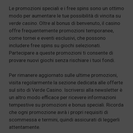
Le promozioni speciali e i free spins sono un ottimo
modo per aumentare le tue possibilità di vincita su
verde casino
. Oltre al bonus di benvenuto, il casino
offre frequentemente promozioni temporanee,
come tornei e eventi esclusivi, che possono
includere free spins su giochi selezionati.
Partecipare a queste promozioni ti consente di
provare nuovi giochi senza rischiare i tuoi fondi.
Per rimanere aggiornato sulle ultime promozioni,
visita regolarmente la sezione dedicata alle offerte
sul sito di Verde Casino. Iscriversi alla newsletter è
un altro modo efficace per ricevere informazioni
tempestive su promozioni e bonus speciali. Ricorda
che ogni promozione avrà i propri requisiti di
scommessa e termini, quindi assicurati di leggerli
attentamente.