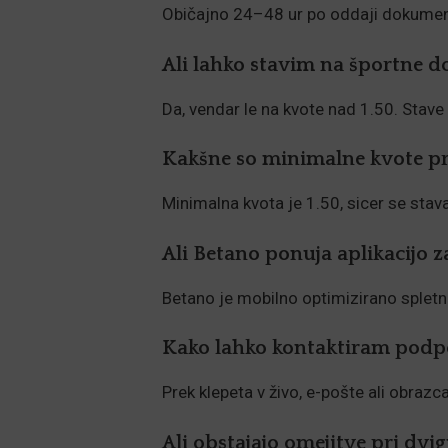
Običajno 24–48 ur po oddaji dokument
Ali lahko stavim na športne 
Da, vendar le na kvote nad 1.50. Stave
Kakšne so minimalne kvote pr
Minimalna kvota je 1.50, sicer se stav
Ali Betano ponuja aplikacijo 
Betano je mobilno optimizirano spletn
Kako lahko kontaktiram podp
Prek klepeta v živo, e-pošte ali obrazca
Ali obstajajo omejitve pri dvi