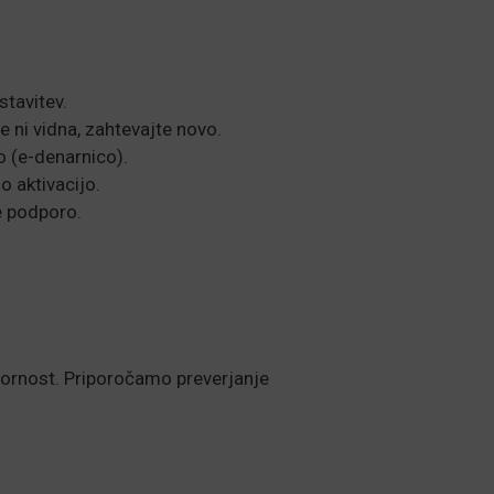
stavitev.
e ni vidna, zahtevajte novo.
o (e-denarnico).
 aktivacijo.
e podporo.
vornost. Priporočamo preverjanje