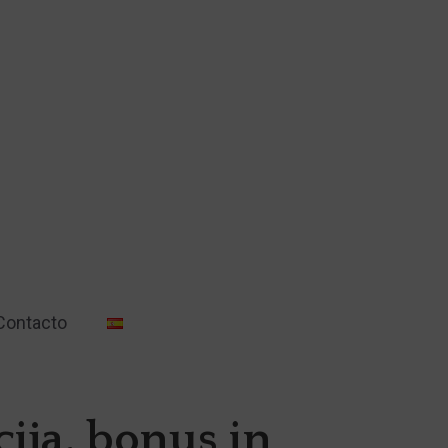
Contacto
cija, bonus in