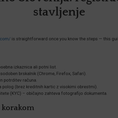
stavljenje
i.com/
is straightforward once you know the steps — this gu
sebna izkaznica ali potni list.
 sodoben brskalnik (Chrome, Firefox, Safari).
in potrditev računa.
polog (brez kreditnih kartic z visokimi obrestmi).
ntitete (KYC) – običajno zahteva fotografijo dokumenta.
za korakom