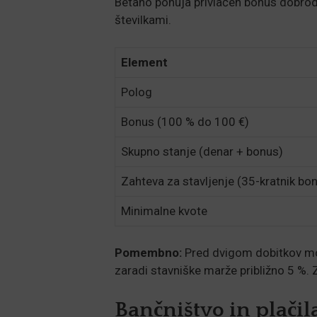
Betano ponuja privlačen bonus dobrodo
številkami.
Element
Polog
Bonus (100 % do 100 €)
Skupno stanje (denar + bonus)
Zahteva za stavljenje (35-kratnik bo
Minimalne kvote
Pomembno:
Pred dvigom dobitkov mora
zaradi stavniške marže približno 5 %. 
Bančništvo in plačil