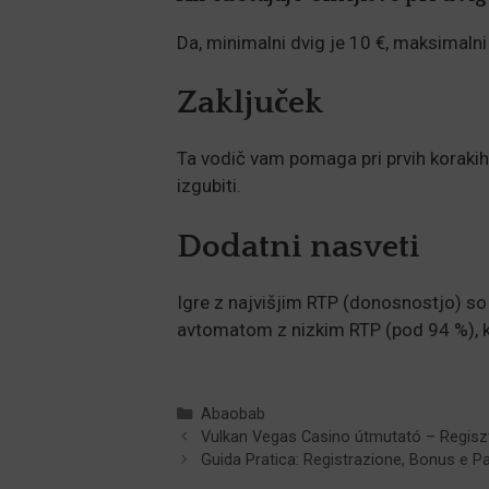
Da, minimalni dvig je 10 €, maksimalni
Zaključek
Ta vodič vam pomaga pri prvih korakih 
izgubiti.
Dodatni nasveti
Igre z najvišjim RTP (donosnostjo) so 
avtomatom z nizkim RTP (pod 94 %), kot
Categorías
Abaobab
Vulkan Vegas Casino útmutató – Regiszt
Guida Pratica: Registrazione, Bonus e 