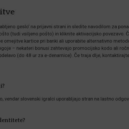
itve
abljeno geslo’ na prijavni strani in sledite navodilom za pona
što (tudi vsiljeno pošto) in kliknite aktivacijsko povezavo. Č
e omejitve kartice pri banki ali uporabite alternativno metod
ogoje – nekateri bonusi zahtevajo promocijsko kodo ali ročno
delavo (do 48 ur za e-denarnice). Če traja dlje, kontaktirajt
i?
 vendar slovenski igralci uporabljajo stran na lastno odgo
dentitete?