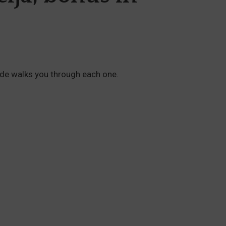
ide walks you through each one.