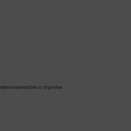
rebna namestitev iz trgovine.