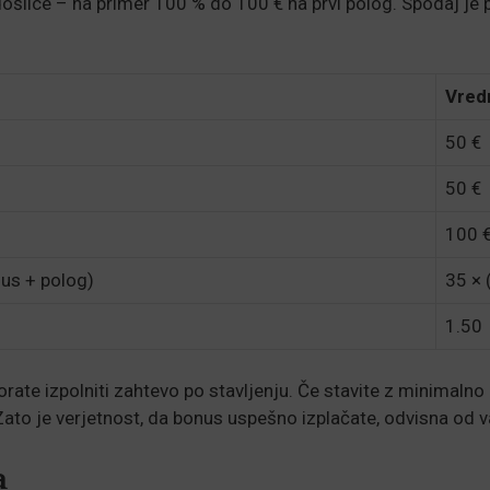
šlice – na primer 100 % do 100 € na prvi polog. Spodaj je 
Vred
50 €
50 €
100 
nus + polog)
35 × 
1.50
te izpolniti zahtevo po stavljenju. Če stavite z minimalno 
Zato je verjetnost, da bonus uspešno izplačate, odvisna od va
a