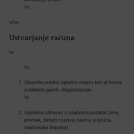
\n
\n\n
Ustvarjanje računa
\n
\n
Obiscite uradno spletno mesto bet at home
in kliknite gumb «Registracija».
\n
Izpolnite obrazec z osebnimi podatki (ime,
priimek, datum rojstva, naslov, e-pošta,
telefonska številka).