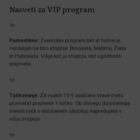
Nasveti za VIP program
\n
Pomembno:
Zvestobni program bet at home je
razdeljen na štiri stopnje: Bronasta, Srebrna, Zlata
in Platinasta. Višja kot je stopnja, več ugodnosti
prejmete.
\n
Točkovanje:
Za vsakih 10 € vplačane stave (neto
prometa) prejmete 1 točko. Ob dosegu določenega
števila točk v določenem obdobju napredujete v
višjo stopnjo.
\n