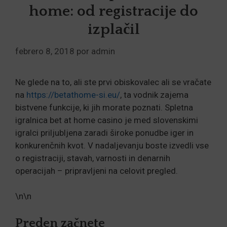
home: od registracije do
izplačil
febrero 8, 2018
por
admin
Ne glede na to, ali ste prvi obiskovalec ali se vračate
na
https://betathome-si.eu/
, ta vodnik zajema
bistvene funkcije, ki jih morate poznati. Spletna
igralnica bet at home casino je med slovenskimi
igralci priljubljena zaradi široke ponudbe iger in
konkurenčnih kvot. V nadaljevanju boste izvedli vse
o registraciji, stavah, varnosti in denarnih
operacijah – pripravljeni na celovit pregled.
\n\n
Preden začnete