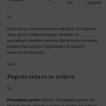
dni
izplačilih
\n
Depoziti so v večini primerov takojšnji. Za izplačila
velja, da se sredstva najprej nakažejo na
uporabljeno plačilno metodo. Bet at home slovenia
podpira tudi polog s Paysafecard in drugimi
lokalnimi možnostmi.
\n\n
Pogoste težave in rešitve
\n
Pozabljeno geslo:
Kliknite «Pozabljeno geslo» na
prijavni strani, vnesite e-pošto in sledite navodilom.