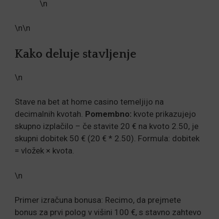
\n
\n\n
Kako deluje stavljenje
\n
Stave na bet at home casino temeljijo na
decimalnih kvotah.
Pomembno:
kvote prikazujejo
skupno izplačilo – če stavite 20 € na kvoto 2.50, je
skupni dobitek 50 € (20 € * 2.50). Formula: dobitek
= vložek × kvota.
\n
Primer izračuna bonusa: Recimo, da prejmete
bonus za prvi polog v višini 100 €, s stavno zahtevo