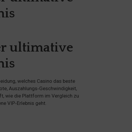
nis
r ultimative
nis
cheidung, welches Casino das beste
bote, Auszahlungs‑Geschwindigkeit,
t, wie die Plattform im Vergleich zu
ne VIP‑Erlebnis geht.