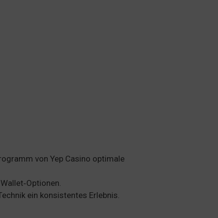
P‑Programm von Yep Casino optimale
‑Wallet‑Optionen.
echnik ein konsistentes Erlebnis.