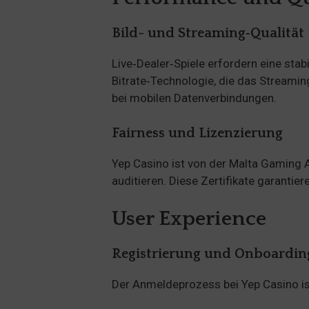
Bild- und Streaming‑Qualität
Live‑Dealer‑Spiele erfordern eine sta
Bitrate‑Technologie, die das Streaming
bei mobilen Datenverbindungen.
Fairness und Lizenzierung
Yep Casino ist von der Malta Gaming 
auditieren. Diese Zertifikate garantie
User Experience
Registrierung und Onboardin
Der Anmeldeprozess bei Yep Casino is