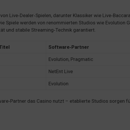
 von Live‑Dealer‑Spielen, darunter Klassiker wie Live‑Baccara
 Die Spiele werden von renommierten Studios wie Evolution
tät und stabile Streaming‑Technik garantiert.
Titel
Software‑Partner
Evolution, Pragmatic
NetEnt Live
Evolution
ware‑Partner das Casino nutzt – etablierte Studios sorgen fü