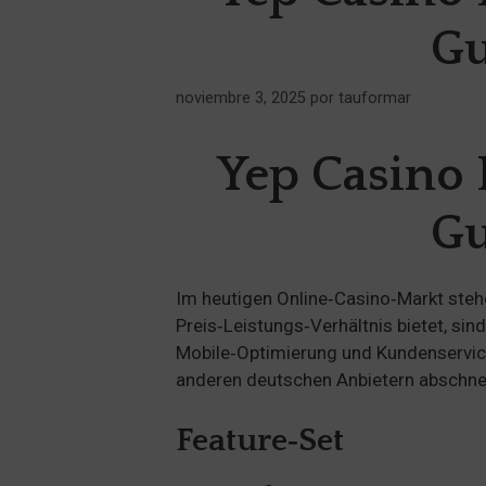
Gu
noviembre 3, 2025
por
tauformar
Yep Casino 
Gu
Im heutigen Online‑Casino‑Markt stehe
Preis‑Leistungs‑Verhältnis bietet, si
Mobile‑Optimierung und Kundenservice.
anderen deutschen Anbietern abschnei
Feature‑Set