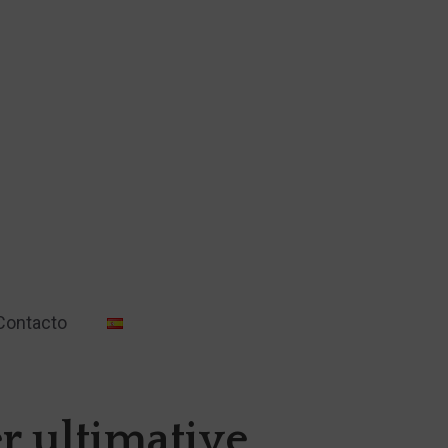
Contacto
r ultimative