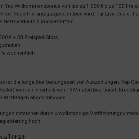
em Yep Willkommensbonus von bis zu 1.000 € plus 100 Freispi
h der Registrierung gutgeschrieben wird. Für Live‑Dealer‑F
s Nettoverlusts zurückerstatten.
0 € + 50 Freispiel‑Slots
tguthaben
 % wöchentlich
os ist die lange Bearbeitungszeit von Auszahlungen. Yep Cas
Neteller) werden innerhalb von 15 Minuten bearbeitet, Kredit
3 Werktagen abgeschlossen.
ungen entstehen durch unvollständige Verifizierungsunterla
gistrierung hoch.
alität