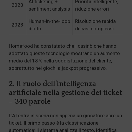
AI ticketing +
Priorità intelligente,
2020
sentiment analysis
riduzione errori
Human‑in‑the‑loop
Risoluzione rapida
2023
ibrido
di casi complessi
Homefood ha constatato che i casinò che hanno
adottato queste tecnologie mostrano un aumento
medio del 18 % nella soddisfazione del cliente,
soprattutto nei giochi a jackpot progressivo.
2. Il ruolo dell’intelligenza
artificiale nella gestione dei ticket
– 340 parole
L’AI entra in scena non appena un giocatore apre un
ticket. Il primo passo è la classificazione
automatica: il sistema analizza il testo, identifica