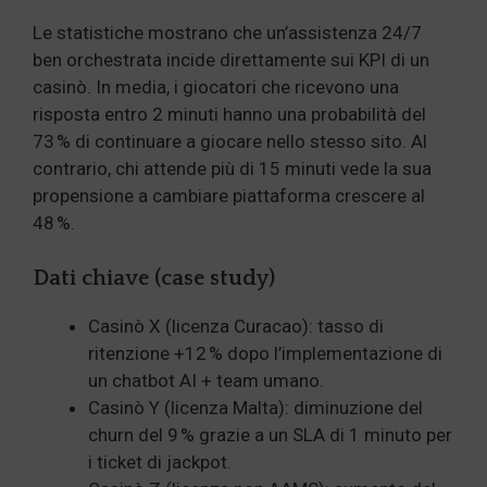
Le statistiche mostrano che un’assistenza 24/7
ben orchestrata incide direttamente sui KPI di un
casinò. In media, i giocatori che ricevono una
risposta entro 2 minuti hanno una probabilità del
73 % di continuare a giocare nello stesso sito. Al
contrario, chi attende più di 15 minuti vede la sua
propensione a cambiare piattaforma crescere al
48 %.
Dati chiave (case study)
Casinò X (licenza Curacao): tasso di
ritenzione +12 % dopo l’implementazione di
un chatbot AI + team umano.
Casinò Y (licenza Malta): diminuzione del
churn del 9 % grazie a un SLA di 1 minuto per
i ticket di jackpot.