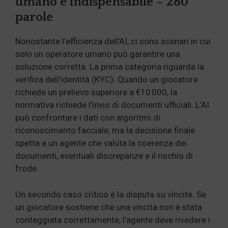
umano è indispensabile – 280
parole
Nonostante l’efficienza dell’AI, ci sono scenari in cui
solo un operatore umano può garantire una
soluzione corretta. La prima categoria riguarda la
verifica dell’identità (KYC). Quando un giocatore
richiede un prelievo superiore a €10 000, la
normativa richiede l’invio di documenti ufficiali. L’AI
può confrontare i dati con algoritmi di
riconoscimento facciale, ma la decisione finale
spetta a un agente che valuta la coerenza dei
documenti, eventuali discrepanze e il rischio di
frode.
Un secondo caso critico è la disputa su vincite. Se
un giocatore sostiene che una vincita non è stata
conteggiata correttamente, l’agente deve rivedere i