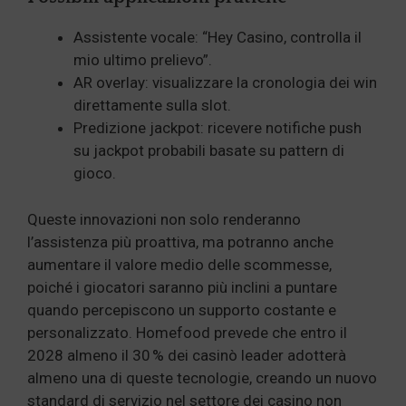
Assistente vocale: “Hey Casino, controlla il
mio ultimo prelievo”.
AR overlay: visualizzare la cronologia dei win
direttamente sulla slot.
Predizione jackpot: ricevere notifiche push
su jackpot probabili basate su pattern di
gioco.
Queste innovazioni non solo renderanno
l’assistenza più proattiva, ma potranno anche
aumentare il valore medio delle scommesse,
poiché i giocatori saranno più inclini a puntare
quando percepiscono un supporto costante e
personalizzato. Homefood prevede che entro il
2028 almeno il 30 % dei casinò leader adotterà
almeno una di queste tecnologie, creando un nuovo
standard di servizio nel settore dei casino non