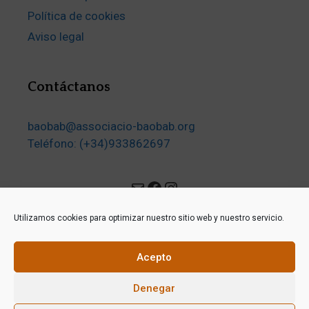
Política de cookies
Aviso legal
Contáctanos
baobab@associacio-baobab.org
Teléfono: (+34)933862697
Mail
Facebook
Instagram
Utilizamos cookies para optimizar nuestro sitio web y nuestro servicio.
Acepto
Denegar
© 2026 ·
Associació Baobab
·
Política de cookies
·
Información