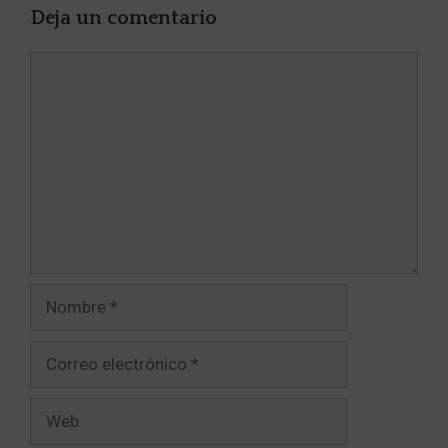
Deja un comentario
Comentario
Nombre
Correo
electrónico
Web