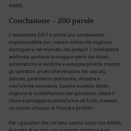
AAMS.
Conclusione – 200 parole
L’assistenza 24/7 è ormai una componente
imprescindibile per i casinò online che vogliono
distinguersi nel mercato dei jackpot. L’intelligenza
artificiale gestisce la maggior parte dei ticket,
automatizza le verifiche e assegna priorità, mentre
gli operatori umani intervengono nei casi più
delicati, garantendo precisione, empatia e
conformità normativa. Questo modello ibrido
migliora la soddisfazione del giocatore, riduce il
churn e protegge le piattaforme da frodi, creando
un circolo virtuoso di fiducia e profitto.
Per i giocatori che cercano casino sicuri non AAMS,
la scelta di un sito con supporto continuo è un