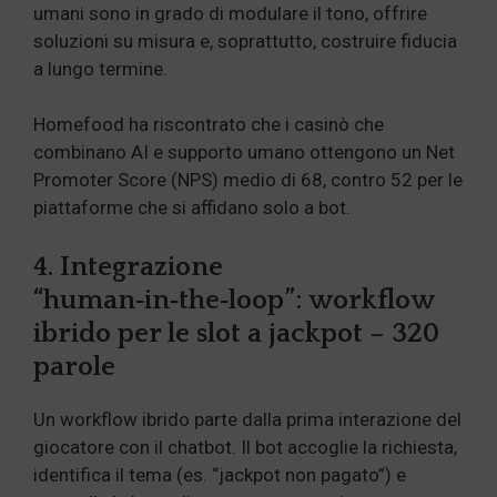
umani sono in grado di modulare il tono, offrire
soluzioni su misura e, soprattutto, costruire fiducia
a lungo termine.
Homefood ha riscontrato che i casinò che
combinano AI e supporto umano ottengono un Net
Promoter Score (NPS) medio di 68, contro 52 per le
piattaforme che si affidano solo a bot.
4. Integrazione
“human‑in‑the‑loop”: workflow
ibrido per le slot a jackpot – 320
parole
Un workflow ibrido parte dalla prima interazione del
giocatore con il chatbot. Il bot accoglie la richiesta,
identifica il tema (es. “jackpot non pagato”) e