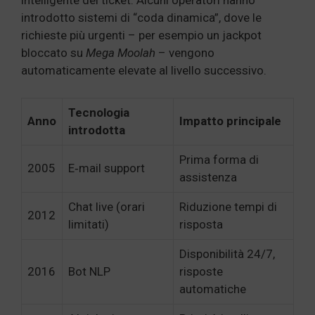
intelligente dei ticket. Alcuni operatori hanno
introdotto sistemi di “coda dinamica”, dove le
richieste più urgenti – per esempio un jackpot
bloccato su
Mega Moolah
– vengono
automaticamente elevate al livello successivo.
Tecnologia
Anno
Impatto principale
introdotta
Prima forma di
2005
E‑mail support
assistenza
Chat live (orari
Riduzione tempi di
2012
limitati)
risposta
Disponibilità 24/7,
2016
Bot NLP
risposte
automatiche