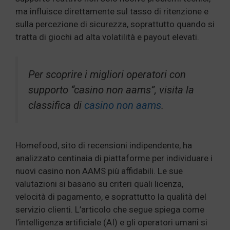
ma influisce direttamente sul tasso di ritenzione e
sulla percezione di sicurezza, soprattutto quando si
tratta di giochi ad alta volatilità e payout elevati.
Per scoprire i migliori operatori con
supporto “casino non aams”, visita la
classifica di
casino non aams
.
Homefood, sito di recensioni indipendente, ha
analizzato centinaia di piattaforme per individuare i
nuovi casino non AAMS più affidabili. Le sue
valutazioni si basano su criteri quali licenza,
velocità di pagamento, e soprattutto la qualità del
servizio clienti. L’articolo che segue spiega come
l’intelligenza artificiale (AI) e gli operatori umani si