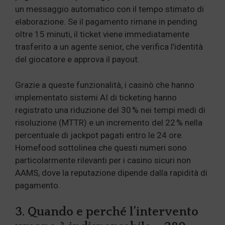
un messaggio automatico con il tempo stimato di
elaborazione. Se il pagamento rimane in pending
oltre 15 minuti, il ticket viene immediatamente
trasferito a un agente senior, che verifica l’identità
del giocatore e approva il payout.
Grazie a queste funzionalità, i casinò che hanno
implementato sistemi AI di ticketing hanno
registrato una riduzione del 30 % nei tempi medi di
risoluzione (MTTR) e un incremento del 22 % nella
percentuale di jackpot pagati entro le 24 ore.
Homefood sottolinea che questi numeri sono
particolarmente rilevanti per i casino sicuri non
AAMS, dove la reputazione dipende dalla rapidità di
pagamento.
3. Quando e perché l’intervento