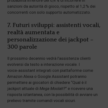
probabilità inferiore del 0,4 % di incorrere in
sanzioni da autorità di gioco, rispetto al 1,2 % dei
concorrenti con solo supporto automatizzato.
7. Futuri sviluppi: assistenti vocali,
realtà aumentata e
personalizzazione dei jackpot –
300 parole
Il prossimo decennio vedrà l’assistenza clienti
evolversi da testo a interazione vocale. I
voice‑assistant integrati con piattaforme come
Amazon Alexa o Google Assistant potranno
permettere ai giocatori di chiedere “Qual è il
jackpot attuale di
Mega Moolah
?” e ricevere una
risposta istantanea, con la possibilità di avviare un
prelievo tramite comandi vocali sicuri.