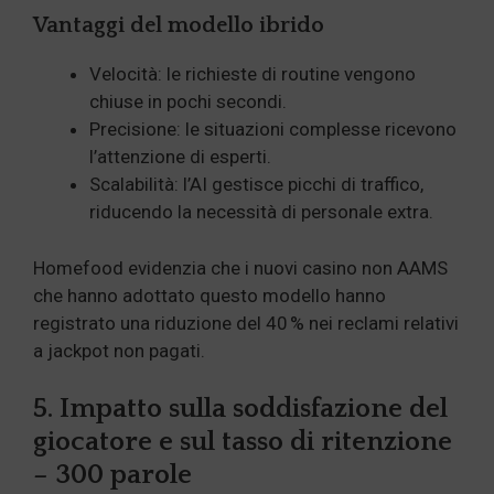
Vantaggi del modello ibrido
Velocità: le richieste di routine vengono
chiuse in pochi secondi.
Precisione: le situazioni complesse ricevono
l’attenzione di esperti.
Scalabilità: l’AI gestisce picchi di traffico,
riducendo la necessità di personale extra.
Homefood evidenzia che i nuovi casino non AAMS
che hanno adottato questo modello hanno
registrato una riduzione del 40 % nei reclami relativi
a jackpot non pagati.
5. Impatto sulla soddisfazione del
giocatore e sul tasso di ritenzione
– 300 parole