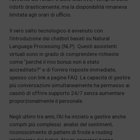
ridotti drasticamente, ma la disponibilità rimaneva
limitata agli orari di ufficio.
Il vero salto tecnologico è avvenuto con
l’introduzione dei chatbot basati su Natural
Language Processing (NLP). Questi assistenti
virtuali sono in grado di comprendere richieste
come “perché il mio bonus non è stato
accreditato?” e di fornire risposte immediate,
spesso con link a pagine FAQ. La capacità di gestire
più conversazioni simultaneamente ha permesso ai
casinò di offrire supporto 24/7 senza aumentare
proporzionalmente il personale.
Negli ultimi tre anni, l’AI ha iniziato a gestire anche
compiti più complessi: analisi del sentiment,
riconoscimento di pattern di frode e routing