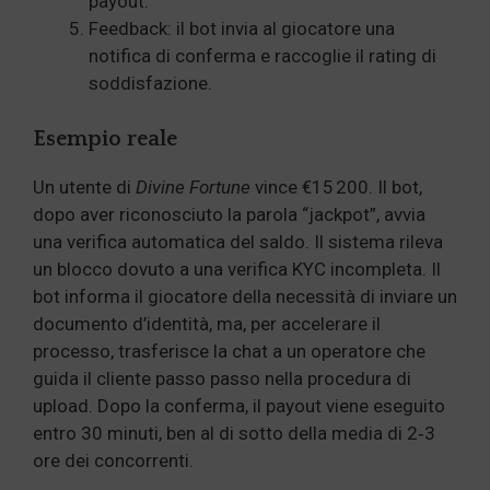
payout.
Feedback: il bot invia al giocatore una
notifica di conferma e raccoglie il rating di
soddisfazione.
Esempio reale
Un utente di
Divine Fortune
vince €15 200. Il bot,
dopo aver riconosciuto la parola “jackpot”, avvia
una verifica automatica del saldo. Il sistema rileva
un blocco dovuto a una verifica KYC incompleta. Il
bot informa il giocatore della necessità di inviare un
documento d’identità, ma, per accelerare il
processo, trasferisce la chat a un operatore che
guida il cliente passo passo nella procedura di
upload. Dopo la conferma, il payout viene eseguito
entro 30 minuti, ben al di sotto della media di 2‑3
ore dei concorrenti.