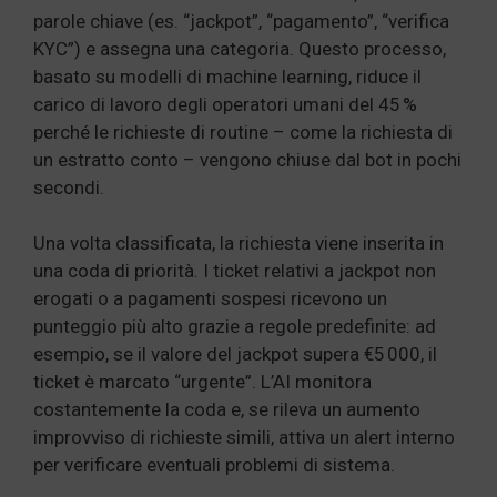
parole chiave (es. “jackpot”, “pagamento”, “verifica
KYC”) e assegna una categoria. Questo processo,
basato su modelli di machine learning, riduce il
carico di lavoro degli operatori umani del 45 %
perché le richieste di routine – come la richiesta di
un estratto conto – vengono chiuse dal bot in pochi
secondi.
Una volta classificata, la richiesta viene inserita in
una coda di priorità. I ticket relativi a jackpot non
erogati o a pagamenti sospesi ricevono un
punteggio più alto grazie a regole predefinite: ad
esempio, se il valore del jackpot supera €5 000, il
ticket è marcato “urgente”. L’AI monitora
costantemente la coda e, se rileva un aumento
improvviso di richieste simili, attiva un alert interno
per verificare eventuali problemi di sistema.