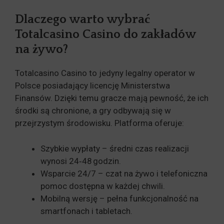
Dlaczego warto wybrać
Totalcasino Casino do zakładów
na żywo?
Totalcasino Casino to jedyny legalny operator w
Polsce posiadający licencję Ministerstwa
Finansów. Dzięki temu gracze mają pewność, że ich
środki są chronione, a gry odbywają się w
przejrzystym środowisku. Platforma oferuje:
Szybkie wypłaty – średni czas realizacji
wynosi 24‑48 godzin.
Wsparcie 24/7 – czat na żywo i telefoniczna
pomoc dostępna w każdej chwili.
Mobilną wersję – pełna funkcjonalność na
smartfonach i tabletach.