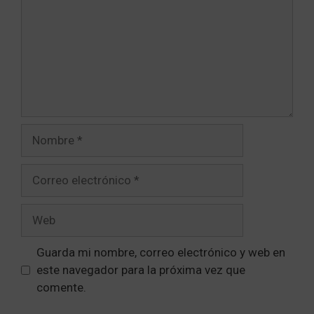
Nombre
Correo
electrónico
Web
Guarda mi nombre, correo electrónico y web en
este navegador para la próxima vez que
comente.