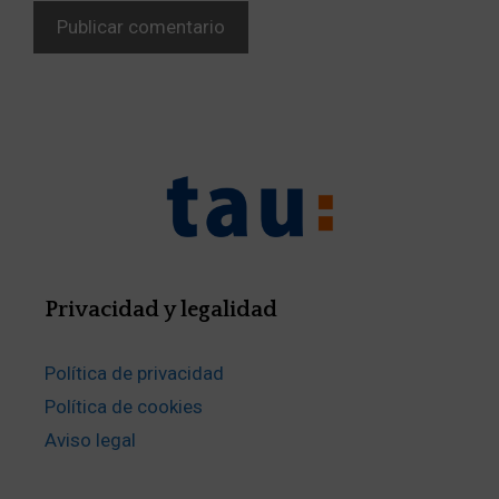
Privacidad y legalidad
Política de privacidad
Política de cookies
Aviso legal