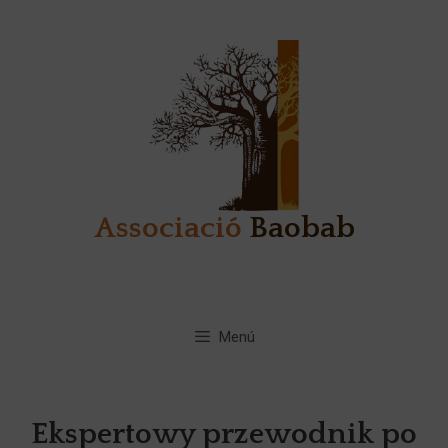
Saltar
al
contenido
Associació
Baobab
Menú
Ekspertowy przewodnik po