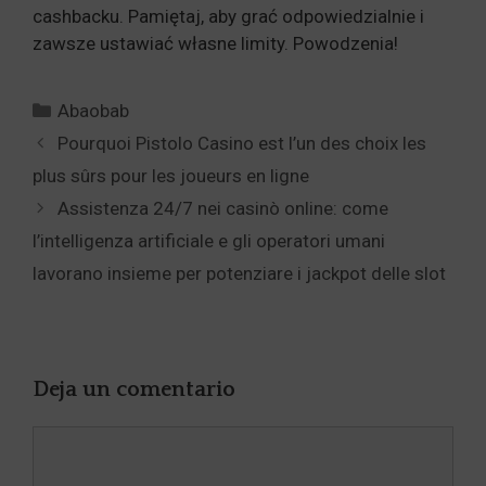
cashbacku. Pamiętaj, aby grać odpowiedzialnie i
zawsze ustawiać własne limity. Powodzenia!
Categorías
Abaobab
Pourquoi Pistolo Casino est l’un des choix les
plus sûrs pour les joueurs en ligne
Assistenza 24/7 nei casinò online: come
l’intelligenza artificiale e gli operatori umani
lavorano insieme per potenziare i jackpot delle slot
Deja un comentario
Comentario