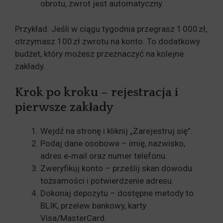
obrotu, zwrot jest automatyczny.
Przykład: Jeśli w ciągu tygodnia przegrasz 1 000 zł,
otrzymasz 100 zł zwrotu na konto. To dodatkowy
budżet, który możesz przeznaczyć na kolejne
zakłady.
Krok po kroku – rejestracja i
pierwsze zakłady
Wejdź na stronę i kliknij „Zarejestruj się”.
Podaj dane osobowe – imię, nazwisko,
adres e‑mail oraz numer telefonu.
Zweryfikuj konto – prześlij skan dowodu
tożsamości i potwierdzenie adresu.
Dokonaj depozytu – dostępne metody to
BLIK, przelew bankowy, karty
Visa/MasterCard.