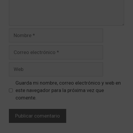
Nombre
Correo
electrónico
Web
Guarda mi nombre, correo electrónico y web en
este navegador para la próxima vez que
comente.