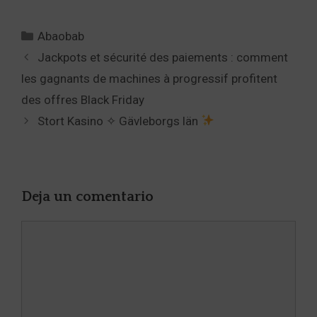
Categorías
Abaobab
Jackpots et sécurité des paiements : comment
les gagnants de machines à progressif profitent
des offres Black Friday
Stort Kasino ✧ Gävleborgs län
Deja un comentario
Comentario