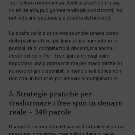
tra rischio e ricompensa.
Book of Dead
, con la sua
volatilità alta, può generare win più consistenti, ma
richiede una gestione più attenta del bankroll.
La scelta della slot dovrebbe anche tenere conto
delle payline attive: più linee attive aumentano le
possibilità di combinazioni vincenti, ma anche il
costo per spin. Per i free spin, è consigliabile
impostare una puntata minima per massimizzare il
numero di giri disponibili, a meno che il bonus non
richieda un bet‑max per attivare il moltiplicatore.
5. Strategie pratiche per
trasformare i free spin in denaro
reale – 340 parole
Una gestione oculata del bankroll virtuale è il primo
passo per convertire i free spin in denaro reale.