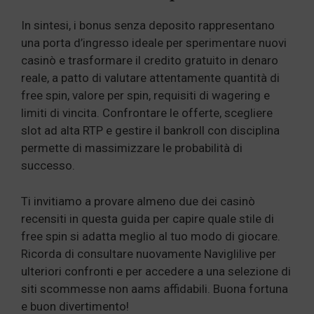
In sintesi, i bonus senza deposito rappresentano
una porta d’ingresso ideale per sperimentare nuovi
casinò e trasformare il credito gratuito in denaro
reale, a patto di valutare attentamente quantità di
free spin, valore per spin, requisiti di wagering e
limiti di vincita. Confrontare le offerte, scegliere
slot ad alta RTP e gestire il bankroll con disciplina
permette di massimizzare le probabilità di
successo.
Ti invitiamo a provare almeno due dei casinò
recensiti in questa guida per capire quale stile di
free spin si adatta meglio al tuo modo di giocare.
Ricorda di consultare nuovamente Naviglilive per
ulteriori confronti e per accedere a una selezione di
siti scommesse non aams affidabili. Buona fortuna
e buon divertimento!