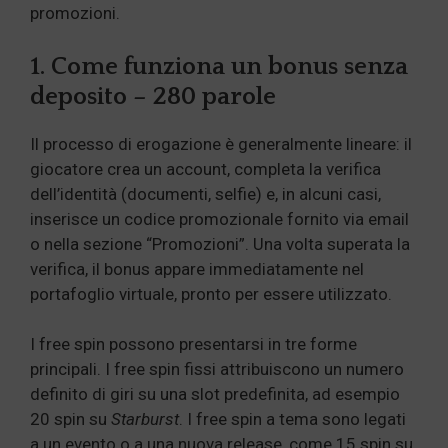
promozioni.
1. Come funziona un bonus senza
deposito – 280 parole
Il processo di erogazione è generalmente lineare: il
giocatore crea un account, completa la verifica
dell’identità (documenti, selfie) e, in alcuni casi,
inserisce un codice promozionale fornito via email
o nella sezione “Promozioni”. Una volta superata la
verifica, il bonus appare immediatamente nel
portafoglio virtuale, pronto per essere utilizzato.
I free spin possono presentarsi in tre forme
principali. I free spin fissi attribuiscono un numero
definito di giri su una slot predefinita, ad esempio
20 spin su
Starburst
. I free spin a tema sono legati
a un evento o a una nuova release, come 15 spin su