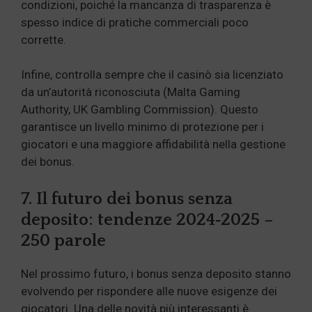
condizioni, poiché la mancanza di trasparenza è
spesso indice di pratiche commerciali poco
corrette.
Infine, controlla sempre che il casinò sia licenziato
da un’autorità riconosciuta (Malta Gaming
Authority, UK Gambling Commission). Questo
garantisce un livello minimo di protezione per i
giocatori e una maggiore affidabilità nella gestione
dei bonus.
7. Il futuro dei bonus senza
deposito: tendenze 2024‑2025 –
250 parole
Nel prossimo futuro, i bonus senza deposito stanno
evolvendo per rispondere alle nuove esigenze dei
giocatori. Una delle novità più interessanti è