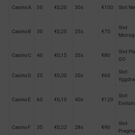
Casino A
50
€0,20
30x
€100
Slot Ne
Slot
Casino B
30
€0,25
25x
€75
Microg
Slot Pl
Casino C
40
€0,15
35x
€80
GO
Slot
Casino D
25
€0,30
20x
€60
Yggdra
Slot
Casino E
60
€0,10
40x
€120
Evoluti
Slot
Casino F
35
€0,22
28x
€90
Pragma