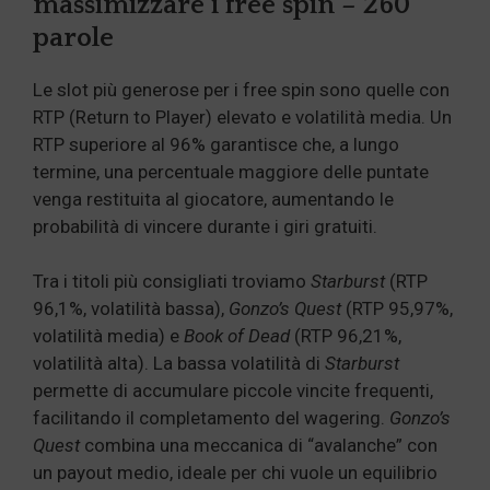
massimizzare i free spin – 260
parole
Le slot più generose per i free spin sono quelle con
RTP (Return to Player) elevato e volatilità media. Un
RTP superiore al 96% garantisce che, a lungo
termine, una percentuale maggiore delle puntate
venga restituita al giocatore, aumentando le
probabilità di vincere durante i giri gratuiti.
Tra i titoli più consigliati troviamo
Starburst
(RTP
96,1%, volatilità bassa),
Gonzo’s Quest
(RTP 95,97%,
volatilità media) e
Book of Dead
(RTP 96,21%,
volatilità alta). La bassa volatilità di
Starburst
permette di accumulare piccole vincite frequenti,
facilitando il completamento del wagering.
Gonzo’s
Quest
combina una meccanica di “avalanche” con
un payout medio, ideale per chi vuole un equilibrio