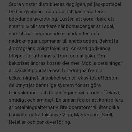
Stora vinster distribueras dagligen, på jackpottspel.
De har gynnsamma odds och kan resultera i
betydande avkastning. Lusten att göra «bara ett
snurr till» blir starkare när bonuspengar är i spel,
särskilt när begränsade erbjudanden och
nedräkningar uppmanar till snabb action. Bekräfta
åldersgräns enligt lokal lag. Använd godkända
filtyper för att minska fram och tillbaka. Om
bakpriset ändras kostar det mer. Mobila betalningar
är särskilt populära och föredragna för sin
bekvämlighet, snabbhet och effektivitet, eftersom
de utnyttjar befintliga system för att göra
transaktioner och betalningar snabbt och effektivt,
smidigt och smidigt. En annan faktor att kontrollera
är betalningsalternativ. Bra operatörer tillåter olika
bankalternativ. Inklusive Visa, Mastercard, Skrill,
Neteller och banköverföring.