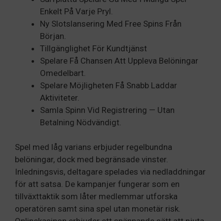
Enkelt På Varje Pryl.
Ny Slotslansering Med Free Spins Från
Början.
Tillgänglighet För Kundtjänst
Spelare Få Chansen Att Uppleva Belöningar
Omedelbart.
Spelare Möjligheten Få Snabb Laddar
Aktiviteter.
Samla Spinn Vid Registrering — Utan
Betalning Nödvändigt.
Spel med låg varians erbjuder regelbundna
belöningar, dock med begränsade vinster.
Inledningsvis, deltagare spelades via nedladdningar
för att satsa. De kampanjer fungerar som en
tillväxttaktik som låter medlemmar utforska
operatören samt sina spel utan monetär risk.