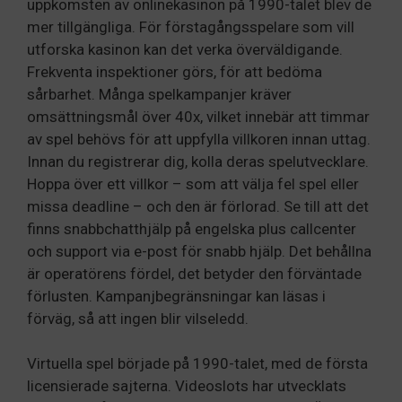
uppkomsten av onlinekasinon på 1990-talet blev de
mer tillgängliga. För förstagångsspelare som vill
utforska kasinon kan det verka överväldigande.
Frekventa inspektioner görs, för att bedöma
sårbarhet. Många spelkampanjer kräver
omsättningsmål över 40x, vilket innebär att timmar
av spel behövs för att uppfylla villkoren innan uttag.
Innan du registrerar dig, kolla deras spelutvecklare.
Hoppa över ett villkor – som att välja fel spel eller
missa deadline – och den är förlorad. Se till att det
finns snabbchatthjälp på engelska plus callcenter
och support via e-post för snabb hjälp. Det behållna
är operatörens fördel, det betyder den förväntade
förlusten. Kampanjbegränsningar kan läsas i
förväg, så att ingen blir vilseledd.
Virtuella spel började på 1990-talet, med de första
licensierade sajterna. Videoslots har utvecklats