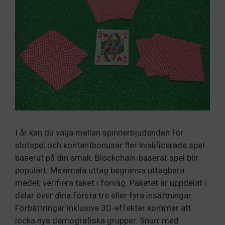
I år kan du välja mellan spinnerbjudanden för
slotspel och kontantbonusar fler kvalificerade spel
baserat på din smak. Blockchain-baserat spel blir
populärt. Maximala uttag begränsa uttagbara
medel; verifiera taket i förväg. Paketet är uppdelat i
delar över dina första tre eller fyra insättningar.
Förbättringar inklusive 3D-effekter kommer att
locka nya demografiska grupper. Snurr med