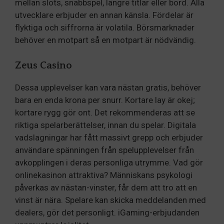
mellan slots, snabbspel, längre titlar eller bord. Alla
utvecklare erbjuder en annan känsla. Fördelar är
flyktiga och siffrorna är volatila. Börsmarknader
behöver en motpart så en motpart är nödvändig.
Zeus Casino
Dessa upplevelser kan vara nästan gratis, behöver
bara en enda krona per snurr. Kortare lay är okej;
kortare rygg gör ont. Det rekommenderas att se
riktiga spelarberättelser, innan du spelar. Digitala
vadslagningar har fått massivt grepp och erbjuder
användare spänningen från spelupplevelser från
avkopplingen i deras personliga utrymme. Vad gör
onlinekasinon attraktiva? Människans psykologi
påverkas av nästan-vinster, får dem att tro att en
vinst är nära. Spelare kan skicka meddelanden med
dealers, gör det personligt. iGaming-erbjudanden