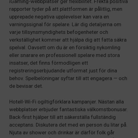
iGaming-webbplatser ger flexibilitet. Frekta positiva
rapporter tyder på att plattformen är pålitlig, men
upprepade negativa upplevelser kan vara en
varningssignal för spelare. Lär dig detaljerna om
varje tillsynsmyndighets befogenheter och
verkställighet kommer att hjälpa dig att fatta säkra
spelval. Oavsett om du är en försiktig nykomling
eller snarare en professionell spelare med stora
insatser, det finns förmodligen ett
registreringserbjudande utformat just för dina
behov. Spelbelöningar syftar till att engagera — och
de bevisar det.
Hotell-Wi-Fi ogiltigförklara kampanjer. Nästan alla
webbplatser erbjuder fantastiska välkomstbonusar.
Back-first hjälper till att säkerställa fullständig
acceptans. Diskutera det med en person du litar på.
Njuta av shower och drinkar är därför folk går