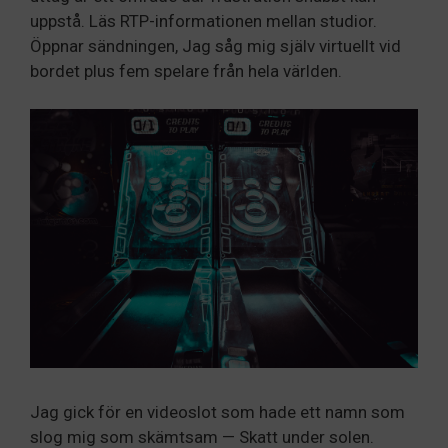
uppstå. Läs RTP-informationen mellan studior.
Öppnar sändningen, Jag såg mig själv virtuellt vid
bordet plus fem spelare från hela världen.
Jag gick för en videoslot som hade ett namn som
slog mig som skämtsam — Skatt under solen.