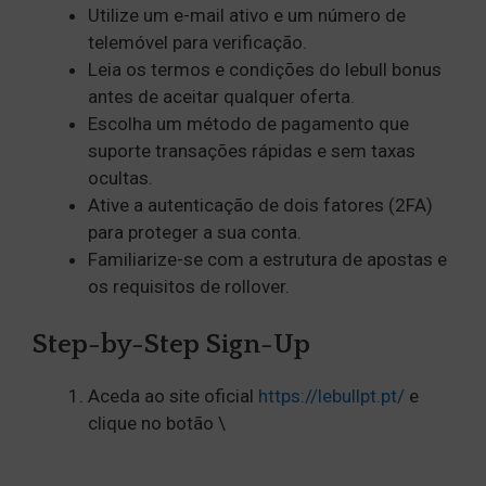
Utilize um e-mail ativo e um número de
telemóvel para verificação.
Leia os termos e condições do lebull bonus
antes de aceitar qualquer oferta.
Escolha um método de pagamento que
suporte transações rápidas e sem taxas
ocultas.
Ative a autenticação de dois fatores (2FA)
para proteger a sua conta.
Familiarize-se com a estrutura de apostas e
os requisitos de rollover.
Step-by-Step Sign-Up
Aceda ao site oficial
https://lebullpt.pt/
e
clique no botão \