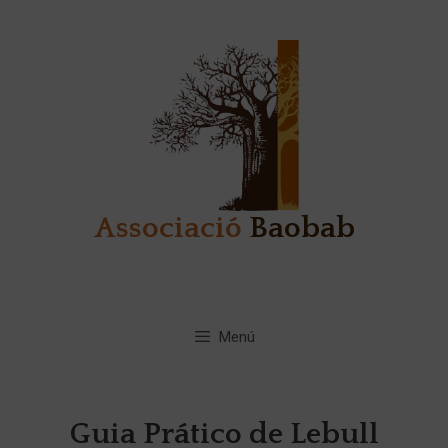
Saltar
al
contenido
Associació
Baobab
Menú
Guia Prático de Lebull