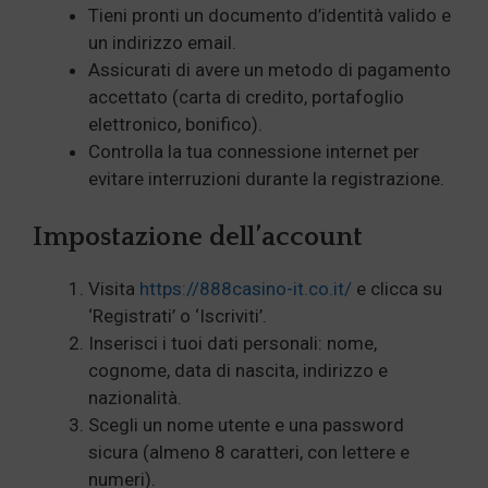
Tieni pronti un documento d’identità valido e
un indirizzo email.
Assicurati di avere un metodo di pagamento
accettato (carta di credito, portafoglio
elettronico, bonifico).
Controlla la tua connessione internet per
evitare interruzioni durante la registrazione.
Impostazione dell’account
Visita
https://888casino-it.co.it/
e clicca su
‘Registrati’ o ‘Iscriviti’.
Inserisci i tuoi dati personali: nome,
cognome, data di nascita, indirizzo e
nazionalità.
Scegli un nome utente e una password
sicura (almeno 8 caratteri, con lettere e
numeri).