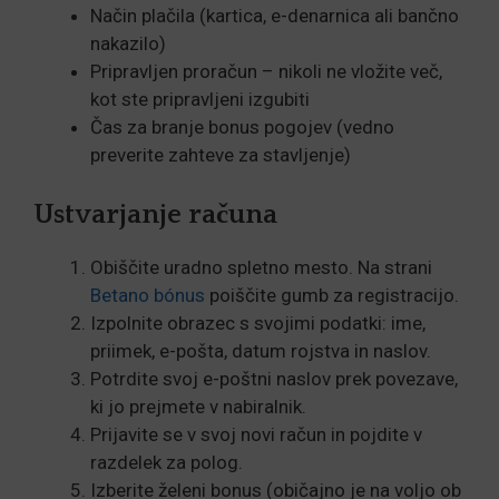
Način plačila (kartica, e-denarnica ali bančno
nakazilo)
Pripravljen proračun – nikoli ne vložite več,
kot ste pripravljeni izgubiti
Čas za branje bonus pogojev (vedno
preverite zahteve za stavljenje)
Ustvarjanje računa
Obiščite uradno spletno mesto. Na strani
Betano bónus
poiščite gumb za registracijo.
Izpolnite obrazec s svojimi podatki: ime,
priimek, e-pošta, datum rojstva in naslov.
Potrdite svoj e-poštni naslov prek povezave,
ki jo prejmete v nabiralnik.
Prijavite se v svoj novi račun in pojdite v
razdelek za polog.
Izberite želeni bonus (običajno je na voljo ob