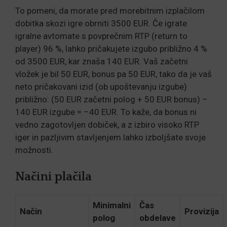
To pomeni, da morate pred morebitnim izplačilom
dobitka skozi igre obrniti 3500 EUR. Če igrate
igralne avtomate s povprečnim RTP (return to
player) 96 %, lahko pričakujete izgubo približno 4 %
od 3500 EUR, kar znaša 140 EUR. Vaš začetni
vložek je bil 50 EUR, bonus pa 50 EUR, tako da je vaš
neto pričakovani izid (ob upoštevanju izgube)
približno: (50 EUR začetni polog + 50 EUR bonus) –
140 EUR izgube = –40 EUR. To kaže, da bonus ni
vedno zagotovljen dobiček, a z izbiro visoko RTP
iger in pazljivim stavljenjem lahko izboljšate svoje
možnosti.
Načini plačila
Minimalni
Čas
Način
Provizija
polog
obdelave