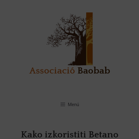
Saltar
al
contenido
Associació
Baobab
Menú
Kako izkoristiti Betano