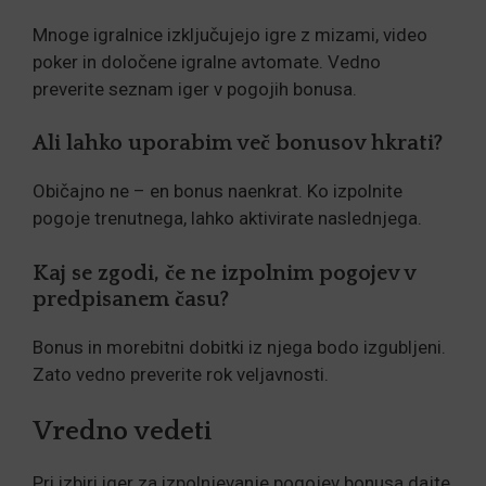
Mnoge igralnice izključujejo igre z mizami, video
poker in določene igralne avtomate. Vedno
preverite seznam iger v pogojih bonusa.
Ali lahko uporabim več bonusov hkrati?
Običajno ne – en bonus naenkrat. Ko izpolnite
pogoje trenutnega, lahko aktivirate naslednjega.
Kaj se zgodi, če ne izpolnim pogojev v
predpisanem času?
Bonus in morebitni dobitki iz njega bodo izgubljeni.
Zato vedno preverite rok veljavnosti.
Vredno vedeti
Pri izbiri iger za izpolnjevanje pogojev bonusa dajte