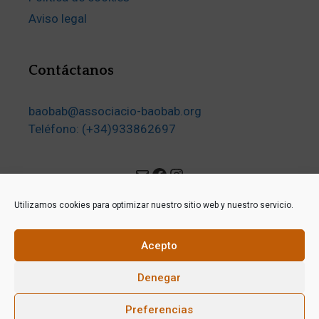
Aviso legal
Contáctanos
baobab@associacio-baobab.org
Teléfono: (+34)933862697
Mail
Facebook
Instagram
Utilizamos cookies para optimizar nuestro sitio web y nuestro servicio.
Acepto
Denegar
© 2026 ·
Associació Baobab
·
Política de cookies
·
Información
sobre las cookies
·
Política de Privacidad
· Desarrollado por
Preferencias
[gpc]
*