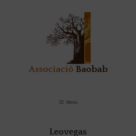
Saltar
al
contenido
Associació
Baobab
Menú
Leovegas