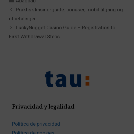
Abaobab
Praktisk kasino-guide: bonuser, mobil tilgang og
utbetalinger
LuckyNugget Casino Guide – Registration to
First Withdrawal Steps
Privacidad y legalidad
Política de privacidad
Política de cookies