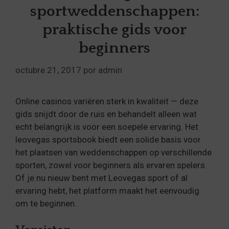
sportweddenschappen:
praktische gids voor
beginners
octubre 21, 2017
por
admin
Online casinos variëren sterk in kwaliteit — deze
gids snijdt door de ruis en behandelt alleen wat
echt belangrijk is voor een soepele ervaring. Het
leovegas sportsbook biedt een solide basis voor
het plaatsen van weddenschappen op verschillende
sporten, zowel voor beginners als ervaren spelers.
Of je nu nieuw bent met Leovegas sport of al
ervaring hebt, het platform maakt het eenvoudig
om te beginnen.