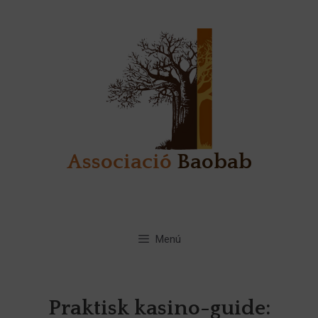
Saltar
al
contenido
Associació
Baobab
Menú
Praktisk kasino-guide: