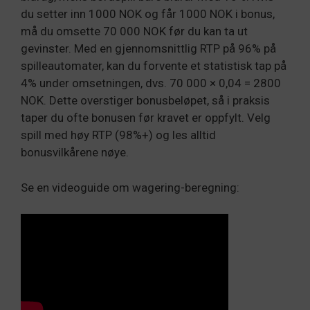
du setter inn 1000 NOK og får 1000 NOK i bonus,
må du omsette 70 000 NOK før du kan ta ut
gevinster. Med en gjennomsnittlig RTP på 96% på
spilleautomater, kan du forvente et statistisk tap på
4% under omsetningen, dvs. 70 000 × 0,04 = 2800
NOK. Dette overstiger bonusbeløpet, så i praksis
taper du ofte bonusen før kravet er oppfylt. Velg
spill med høy RTP (98%+) og les alltid
bonusvilkårene nøye.
Se en videoguide om wagering-beregning: