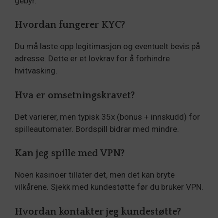
gebyr.
Hvordan fungerer KYC?
Du må laste opp legitimasjon og eventuelt bevis på
adresse. Dette er et lovkrav for å forhindre
hvitvasking.
Hva er omsetningskravet?
Det varierer, men typisk 35x (bonus + innskudd) for
spilleautomater. Bordspill bidrar med mindre.
Kan jeg spille med VPN?
Noen kasinoer tillater det, men det kan bryte
vilkårene. Sjekk med kundestøtte før du bruker VPN.
Hvordan kontakter jeg kundestøtte?