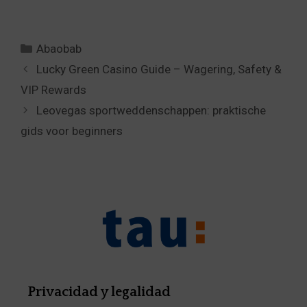
Categorías
Abaobab
Lucky Green Casino Guide – Wagering, Safety &
VIP Rewards
Leovegas sportweddenschappen: praktische
gids voor beginners
Privacidad y legalidad