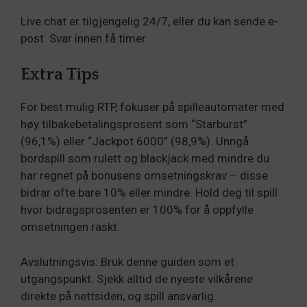
Live chat er tilgjengelig 24/7, eller du kan sende e-
post. Svar innen få timer.
Extra Tips
For best mulig RTP, fokuser på spilleautomater med
høy tilbakebetalingsprosent som “Starburst”
(96,1%) eller “Jackpot 6000” (98,9%). Unngå
bordspill som rulett og blackjack med mindre du
har regnet på bonusens omsetningskrav – disse
bidrar ofte bare 10% eller mindre. Hold deg til spill
hvor bidragsprosenten er 100% for å oppfylle
omsetningen raskt.
Avslutningsvis: Bruk denne guiden som et
utgangspunkt. Sjekk alltid de nyeste vilkårene
direkte på nettsiden, og spill ansvarlig.