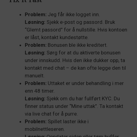
Fix It Fast
Problem:
Jeg får ikke logget inn.
Løsning:
Sjekk e-post og passord. Bruk
“Glemt passord” for å nullstille. Hvis kontoen
er låst, kontakt kundestøtte.
Problem:
Bonusen ble ikke kreditert.
Løsning:
Sørg for at du aktiverte bonusen
under innskudd. Hvis den ikke dukker opp, ta
kontakt med chat – de kan ofte legge den til
manuelt.
Problem:
Uttaket er under behandling i mer
enn 48 timer.
Løsning:
Sjekk om du har fullført KYC. Du
finner status under “Mine uttak”. Ta kontakt
via live chat for å purre.
Problem:
Spillet laster ikke i
mobilnettleseren.
Løsning:
Oppdater siden eller tøm buffer.